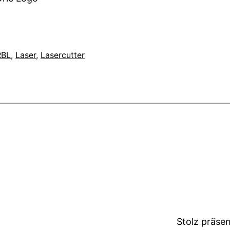
RBL
, 
Laser
, 
Lasercutter
Stolz präse