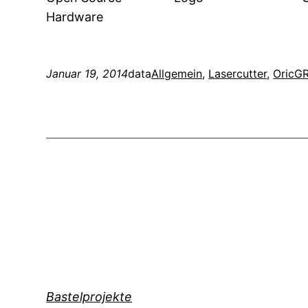
Hardware
Januar 19, 2014
data
Allgemein
, 
Lasercutter
, 
Oric
G
Bastelprojekte